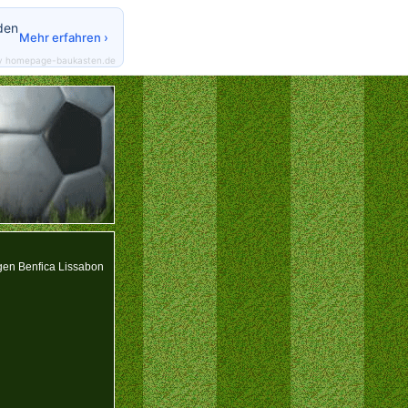
den
Mehr erfahren ›
y homepage-baukasten.de
gen Benfica Lissabon