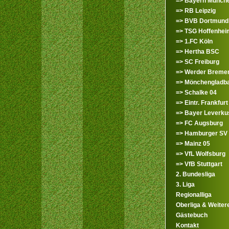
=> Bayern Münch
=> RB Leipzig
=> BVB Dortmund
=> TSG Hoffenhei
=> 1.FC Köln
=> Hertha BSC
=> SC Freiburg
=> Werder Breme
=> Mönchengladb
=> Schalke 04
=> Eintr. Frankfurt
=> Bayer Leverku
=> FC Augsburg
=> Hamburger SV
=> Mainz 05
=> VfL Wolfsburg
=> VfB Stuttgart
2. Bundesliga
3. Liga
Regionalliga
Oberliga & Weiter
Gästebuch
Kontakt