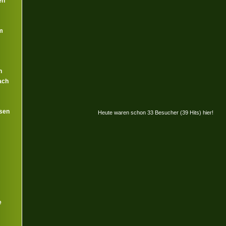
en
m
n
ach
sen
Heute waren schon 33 Besucher (39 Hits) hier!
e