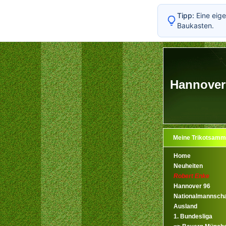
Tipp:
Eine eige
Baukasten.
Hannover 
Meine Trikotsamm
Home
Neuheiten
Robert Enke
Hannover 96
Nationalmannscha
Ausland
1. Bundesliga