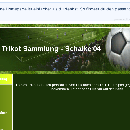
ne Homepage ist einfacher als du denkst. So findest du den passen
powered b
Trikot Sammlung - Schalke 04
lung
Dieses Trikot habe ich persönlich von Erik nach dem 1.CL Heimspiel ge
bekommen. Leider sass Erik nur auf der Bank....
ften