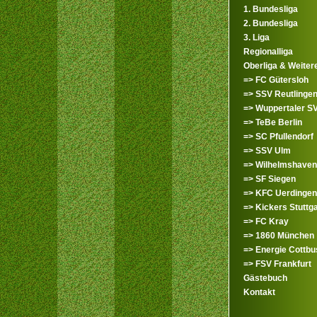
1. Bundesliga
2. Bundesliga
3. Liga
Regionalliga
Oberliga & Weiter
=> FC Gütersloh
=> SSV Reutlinge
=> Wuppertaler S
=> TeBe Berlin
=> SC Pfullendorf
=> SSV Ulm
=> Wilhelmshaven
=> SF Siegen
=> KFC Uerdingen
=> Kickers Stuttga
=> FC Kray
=> 1860 München
=> Energie Cottbu
=> FSV Frankfurt
Gästebuch
Kontakt