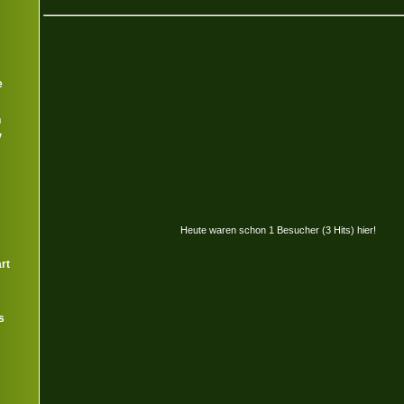
e
n
V
Heute waren schon 1 Besucher (3 Hits) hier!
rt
s